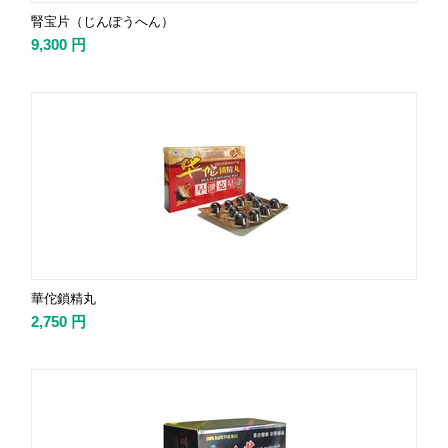
腎宝片（じんぽうへん）
9,300
円
華佗鎖精丸
2,750
円