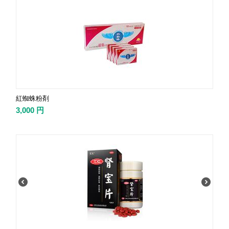
紅蜘蛛粉剤
3,000
円