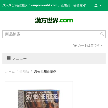
成人向け商品通販「
kanpouworld.com
」正規品・秘密厳守
カートは空です
メニュー
ホーム
/
全商品
/
D9女性用催情剤