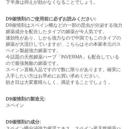
下半身は抑えが効かなくなることでしょう。
D9催情剤のご使用前に必ずお読みください:
D9催情剤はスペイン蝿などの一部の昆虫が分泌する強力
媚薬成分を配合したタイプの媚薬が今人気です。
速効性があり、しかも強力なので中国でもこのタイプの
媚薬が大流行していますが、こちらはその本家本元のス
ペイン製超強力媚薬です。
今話題の天然媚薬ハーブ「INVERMA」も配合している
ので最強無敵の媚薬です。
スペイン直輸入品ですので数に限りがあります。確実に
入手したい方はお早めにお買い求めください。
効き目は大変素晴らしく、満足することでしょう 。
D9催情剤の製造元:
スペイン
D9催情剤の成分:
スペイン蝿分泌強力催淫エキス、スペイン産天然媚薬ハ