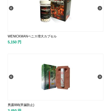
WENICKMANペニス増大カプセル
5,150
円
男露888(早漏防止)
2,450
円