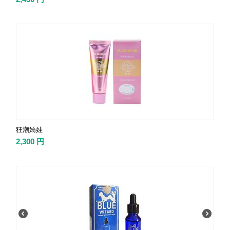
狂潮嬌娃
2,300
円