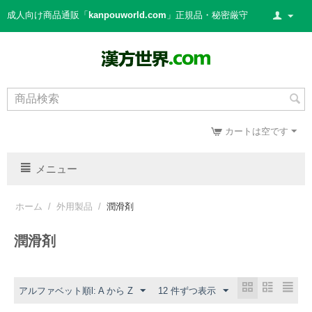
成人向け商品通販「
kanpouworld.com
」正規品・秘密厳守
カートは空です
メニュー
ホーム
/
外用製品
/
潤滑剤
潤滑剤
アルファベット順l: A から Z
12 件ずつ表示