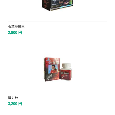
虫草鹿鞭王
2,800
円
蟻力神
3,200
円