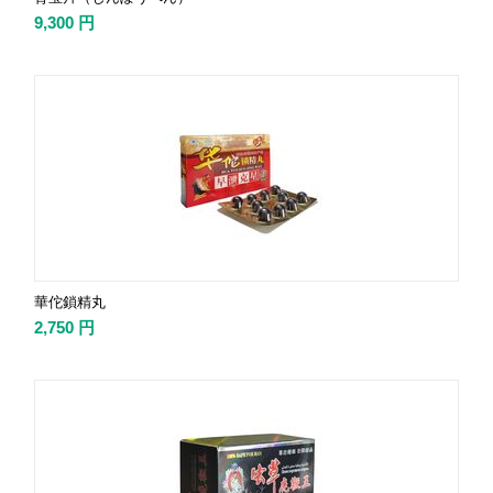
9,300
円
華佗鎖精丸
2,750
円