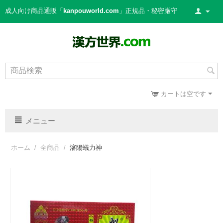
成人向け商品通販「
kanpouworld.com
」正規品・秘密厳守
カートは空です
メニュー
ホーム
/
全商品
/
瀋陽蟻力神