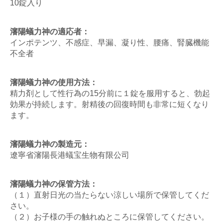
10錠入り
瀋陽蟻力神の適応者：
インポテンツ、不感症、早漏、凝り性、腰痛、腎臓機能
不全者
瀋陽蟻力神の使用方法：
精力剤として性行為の15分前に１錠を服用すると、勃起
効果が持続します。射精後の回復時間も非常に短くなり
ます。
瀋陽蟻力神の製造元：
遼寧省瀋陽長港蟻宝生物有限公司
瀋陽蟻力神の保管方法：
（１）直射日光の当たらない涼しい場所で保管してくだ
さい。
（２）お子様の手の触れぬところに保管してください。