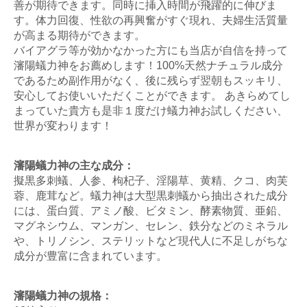
善が期待できます。同時に挿入時間が飛躍的に伸びま
す。体力回復、性欲の再興奮がすぐ現れ、夫婦生活質量
が高まる期待ができます。
バイアグラ等が効かなかった方にも当店が自信を持って
瀋陽蟻力神をお薦めします！100%天然ナチュラル成分
であるため副作用がなく、後に残らず翌朝もスッキリ、
安心してお使いいただくことができます。 あきらめてし
まっていた貴方も是非１度だけ蟻力神お試しください、
世界が変わります！
瀋陽蟻力神の主な成分：
擬黒多刺蟻、人参、枸杞子、淫陽草、黄精、クコ、肉芙
蓉、鹿茸など。蟻力神は大型黒刺蟻から抽出された成分
には、蛋白質、アミノ酸、ビタミン、酵素物質、亜鉛、
マグネシウム、マンガン、セレン、鉄分などのミネラル
や、トリノシン、ステリットなど現代人に不足しがちな
成分が豊富に含まれています。
瀋陽蟻力神の規格：