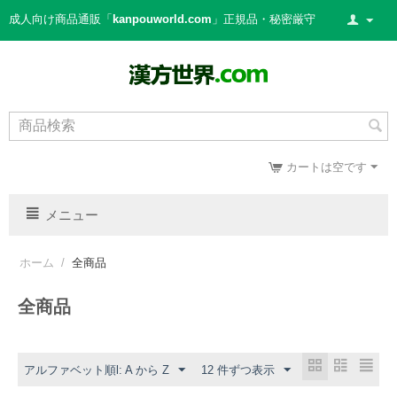
成人向け商品通販「
kanpouworld.com
」正規品・秘密厳守
カートは空です
メニュー
ホーム
/
全商品
全商品
アルファベット順l: A から Z
12 件ずつ表示