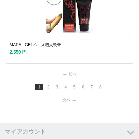
MARAL GELペニス増大軟膏
2,550
円
前へ
1
2
3
4
5
6
7
8
次へ
マイアカウント